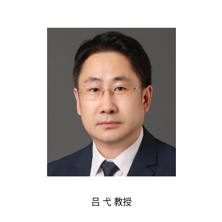
吕 弋 教授